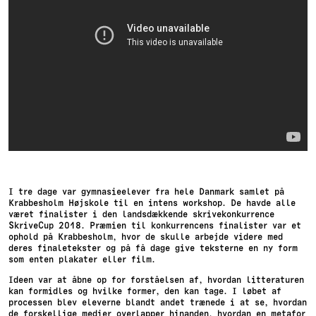
I tre dage var gymnasieelever fra hele Danmark samlet på
Krabbesholm Højskole til en intens workshop. De havde alle
været finalister i den landsdækkende skrivekonkurrence
SkriveCup 2018. Præmien til konkurrencens finalister var et
ophold på Krabbesholm, hvor de skulle arbejde videre med
deres finaletekster og på få dage give teksterne en ny form
som enten plakater eller film.
Ideen var at åbne op for forståelsen af, hvordan litteraturen
kan formidles og hvilke former, den kan tage. I løbet af
processen blev eleverne blandt andet trænede i at se, hvordan
de forskellige medier overlapper hinanden, hvordan en metafor