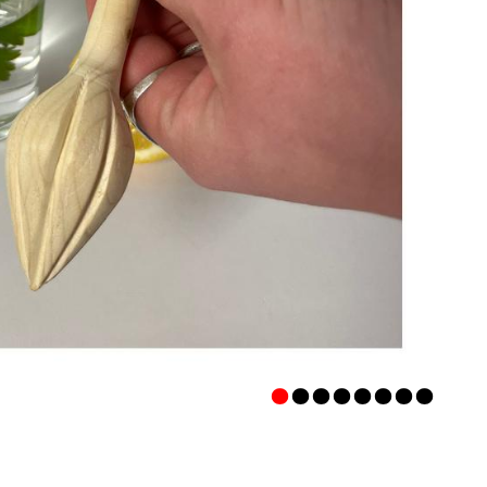
•
•
•
•
•
•
•
•