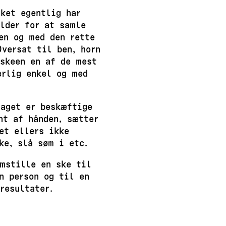
ket egentlig har
lder for at samle
en og med den rette
versat til ben, horn
 skeen en af de mest
erlig enkel og med
faget er beskæftige
nt af hånden, sætter
et ellers ikke
ke, slå søm i etc.
emstille en ske til
n person og til en
resultater.