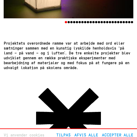
•
•
•
•
•
•
•
•
•
•
•
•
•
•
•
•
•
•
•
•
•
•
•
•
•
Projektets overordnede ramme var at arbejde med ord eller
sætninger sammen med en kunstig lyskilde henholdsvis ‘på
land – på vand – og i luften’. De tre enkelte projekter blev
udviklet gennem en række praktiske eksperimenter med
bearbejdning af materialer og med fokus på at fungere på en
udvalgt lokation på skolens område.
Vi anvender cookies
TILPAS
AFVIS ALLE
ACCEPTER ALLE