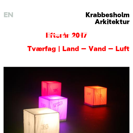
EN
Krabbesholm
Arkitektur
Efterår 2017
Tværfag | Land – Vand – Luft