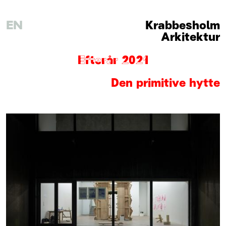
EN
Krabbesholm
Arkitektur
Efterår 2021
Den primitive hytte