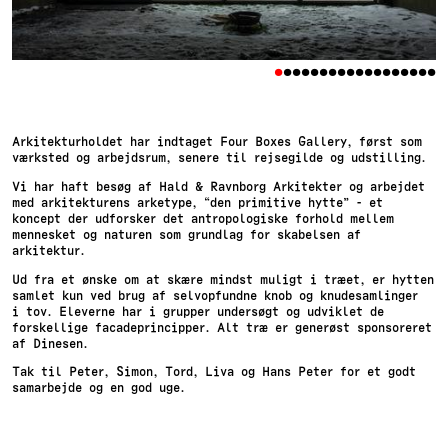
•
•
•
•
•
•
•
•
•
•
•
•
•
•
•
•
•
•
Arkitekturholdet har indtaget Four Boxes Gallery, først som
værksted og arbejdsrum, senere til rejsegilde og udstilling.
Vi har haft besøg af Hald & Ravnborg Arkitekter og arbejdet
med arkitekturens arketype, “den primitive hytte” - et
koncept der udforsker det antropologiske forhold mellem
mennesket og naturen som grundlag for skabelsen af ​​
arkitektur.
Ud fra et ønske om at skære mindst muligt i træet, er hytten
samlet kun ved brug af selvopfundne knob og knudesamlinger
i tov. Eleverne har i grupper undersøgt og udviklet de
forskellige facadeprincipper. Alt træ er generøst sponsoreret
af Dinesen.
Tak til Peter, Simon, Tord, Liva og Hans Peter for et godt
samarbejde og en god uge.