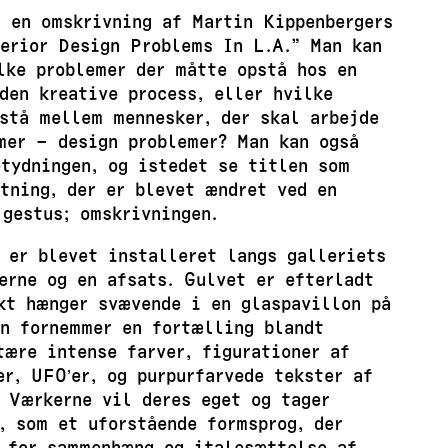
r en omskrivning af Martin Kippenbergers
terior Design Problems In L.A.” Man kan
lke problemer der måtte opstå hos en
den kreative process, eller hvilke
stå mellem mennesker, der skal arbejde
mer – design problemer? Man kan også
tydningen, og istedet se titlen som
tning, der er blevet ændret ved en
gestus; omskrivningen.
 er blevet installeret langs galleriets
erne og en afsats. Gulvet er efterladt
ekt hænger svævende i en glaspavillon på
an fornemmer en fortælling blandt
ære intense farver, figurationer af
er, UFO’er, og purpurfarvede tekster af
 Værkerne vil deres eget og tager
, som et uforstående formsprog, der
r for sammenhæng og italesættelse af