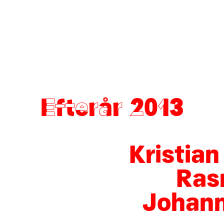
Efterår 2013
Kristia
Ras
Johann