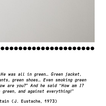
•
•
•
•
•
•
•
•
•
•
•
•
•
•
•
•
•
•
•
•
•
•
 He was all in green… Green jacket,
ants, green shoes… Even smoking green
How are you?” And he said “How am I?
n green, and against everything!”
tain (J. Eustache, 1973)