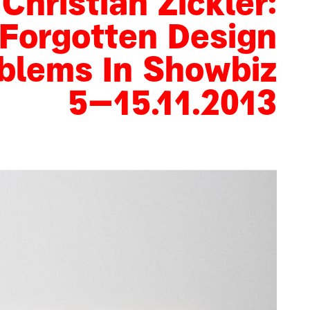
Christian Zickler:
Forgotten Design
blems In Showbiz
5
–
15
.
11
.
2013