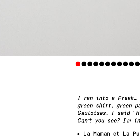
•
•
•
•
•
•
•
•
•
•
I ran into a Freak…
green shirt, green p
Gauloises. I said “
Can’t you see? I’m i
La Maman et La Pu