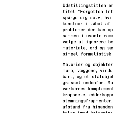
Udstillingstitlen e
titel “Forgotten In
spørge sig selv, hvi
kunstner i løbet af 
problemer der kan op
sammen i uvante ram
vælge at ignorere be
materiale, ord og sæ
simpel formalistisk 
Malerier og objekter
mure; væggene, vindu
bart, og et stålobj
græsset undenfor. M
værkernes komplement
kropsdele, edderkopp
stemningsfragmenter.
afstand fra hinanden
taler imod kriterie