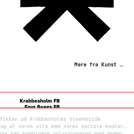
Mere fra Kunst …
Krabbesholm FB
Four Boxes FB
KBH Kunsthal FB
Tilme
afikken på Krabbesholms hjemmeside.
Instagram
ug af vores site med vores sociale medier,
ere kan kombinere oplysningerne med anden