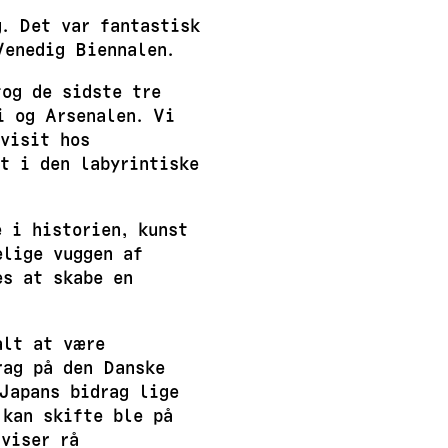
. Det var fantastisk
Venedig Biennalen.
tog de sidste tre
i og Arsenalen. Vi
visit hos
t i den labyrintiske
 i historien, kunst
elige vuggen af
es at skabe en
alt at være
rag på den Danske
Japans bidrag lige
 kan skifte ble på
viser rå