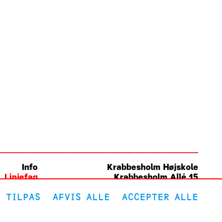
Info
Krabbesholm
Højskole
Linjefag
Krabbesholm Allé 15
ld dig her
DK 7800
Skive
TILPAS
AFVIS ALLE
ACCEPTER ALLE
(+45) 9752 0227
post@krabbesholm.dk