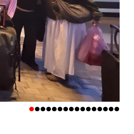
•
•
•
•
•
•
•
•
•
•
•
•
•
•
•
•