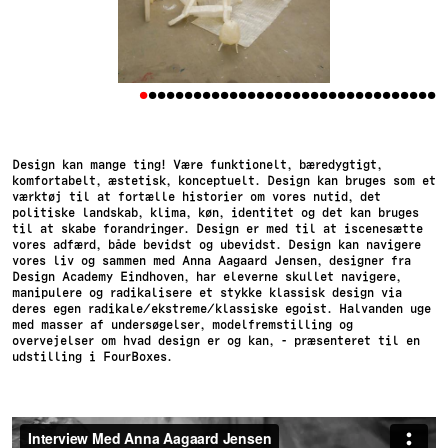
•
•
•
•
•
•
•
•
•
•
•
•
•
•
•
•
•
•
•
•
•
•
•
•
•
•
•
•
•
•
•
•
•
Design kan mange ting! Være funktionelt, bæredygtigt,
komfortabelt, æstetisk, konceptuelt. Design kan bruges som et
værktøj til at fortælle historier om vores nutid, det
politiske landskab, klima, køn, identitet og det kan bruges
til at skabe forandringer. Design er med til at iscenesætte
vores adfærd, både bevidst og ubevidst. Design kan navigere
vores liv og sammen med Anna Aagaard Jensen, designer fra
Design Academy Eindhoven, har eleverne skullet navigere,
manipulere og radikalisere et stykke klassisk design via
deres egen radikale/ekstreme/klassiske egoist. Halvanden uge
med masser af undersøgelser, modelfremstilling og
overvejelser om hvad design er og kan, - præsenteret til en
udstilling i FourBoxes.