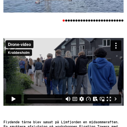
•
•
•
•
•
•
•
•
•
•
•
•
•
•
•
•
•
•
•
•
•
•
•
•
Flydende tårne blev søsat på Limfjorden en midsommeraften.
En smukkere afslutning på workshoppen Floating Towers med