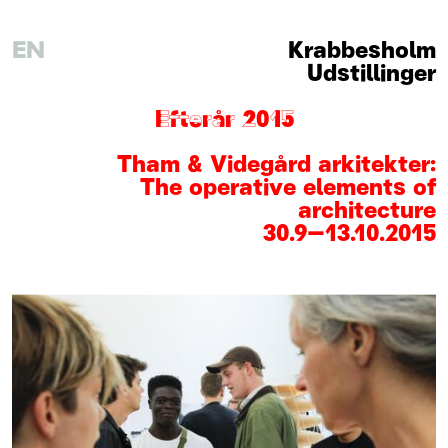
EN
Krabbesholm
Udstillinger
Efterår 2015
Tham & Videgård arkitekter:
The operative elements of
architecture
30
.
9
–
13
.
10
.
2015