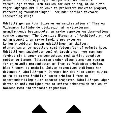
forskellige former, men fælles for dem er dog, at de altid
tager udgangspunkt i de enkelte projekters konkrete program,
kontekst og forudsætninger – herunder sociale faktorer,
landskab og miljø.
Udstillingen på Four Boxes er en manifestation af Tham og
Videgårds fortløbende diskussion af arkitekturens
grundlæggende bestanddele, en række aspekter og observationer
som de benævner ‘The Operative Elements of Architecture’. Med
udgangspunkt i en række færdige projekter og
konkurrencebidrag består udstillingen af skitser,
plantegninger og modeller, samt fotografier af opførte huse.
Udstillingen indeholder også et læsehjørne, hvor man kan
fordybe sig i bøger om tegnestuen, med særligt udvalgte
møbler og lamper. Tilsammen skaber disse elementer rammen
for en grundig præsentation af Tham og Videgårds arbejde,
både i teori og praksis. Selvom tegnestuen tidligere har
deltaget i udstillinger i Danmark har det ikke været muligt
at få et større indblik i deres arbejde i form af
separatudstilling eller opførte projekter. Udstillingen udgør
derfor en unik mulighed for at stifte bekendtskab med en af
Nordens mest interessante tegnestuer.