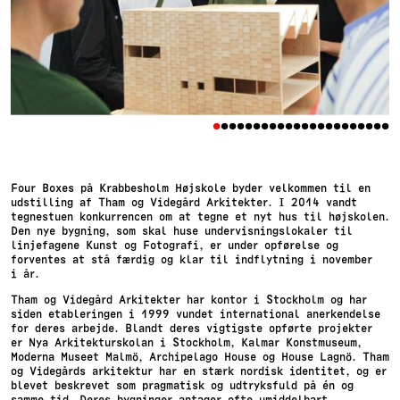
•
•
•
•
•
•
•
•
•
•
•
•
•
•
•
•
•
•
•
•
•
•
Four Boxes på Krabbesholm Højskole byder velkommen til en
udstilling af Tham og Videgård Arkitekter. I 2014 vandt
tegnestuen konkurrencen om at tegne et nyt hus til højskolen.
Den nye bygning, som skal huse undervisningslokaler til
linjefagene Kunst og Fotografi, er under opførelse og
forventes at stå færdig og klar til indflytning i november
i år.
Tham og Videgård Arkitekter har kontor i Stockholm og har
siden etableringen i 1999 vundet international anerkendelse
for deres arbejde. Blandt deres vigtigste opførte projekter
er Nya Arkitekturskolan i Stockholm, Kalmar Konstmuseum,
Moderna Museet Malmö, Archipelago House og House Lagnö. Tham
og Videgårds arkitektur har en stærk nordisk identitet, og er
blevet beskrevet som pragmatisk og udtryksfuld på én og
samme tid. Deres bygninger antager ofte umiddelbart