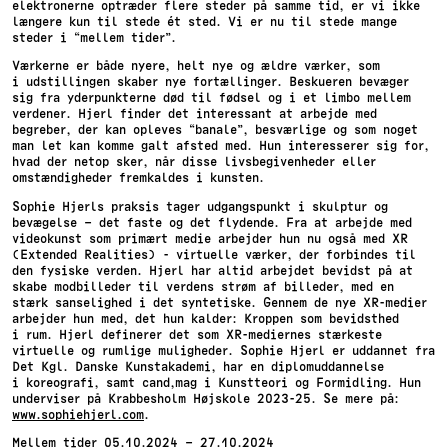
elektronerne optræder flere steder på samme tid, er vi ikke
længere kun til stede ét sted. Vi er nu til stede mange
steder i “mellem tider”.
Værkerne er både nyere, helt nye og ældre værker, som
i udstillingen skaber nye fortællinger. Beskueren bevæger
sig fra yderpunkterne død til fødsel og i et limbo mellem
verdener. Hjerl finder det interessant at arbejde med
begreber, der kan opleves “banale”, besværlige og som noget
man let kan komme galt afsted med. Hun interesserer sig for,
hvad der netop sker, når disse livsbegivenheder eller
omstændigheder fremkaldes i kunsten.
Sophie Hjerls praksis tager udgangspunkt i skulptur og
bevægelse – det faste og det flydende. Fra at arbejde med
videokunst som primært medie arbejder hun nu også med XR
(Extended Realities) - virtuelle værker, der forbindes til
den fysiske verden. Hjerl har altid arbejdet bevidst på at
skabe modbilleder til verdens strøm af billeder, med en
stærk sanselighed i det syntetiske. Gennem de nye XR-medier
arbejder hun med, det hun kalder: Kroppen som bevidsthed
i rum. Hjerl definerer det som XR-mediernes stærkeste
virtuelle og rumlige muligheder. Sophie Hjerl er uddannet fra
Det Kgl. Danske Kunstakademi, har en diplomuddannelse
i koreografi, samt cand,mag i Kunstteori og Formidling. Hun
underviser på Krabbesholm Højskole 2023-25. Se mere på:
www.sophiehjerl.com
.
Mellem tider 05.10.2024 – 27.10.2024