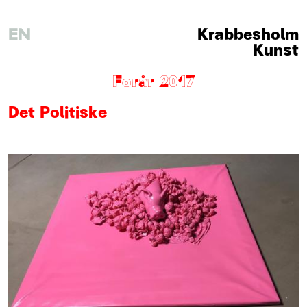
EN
Krabbesholm
Kunst
Forår 2017
Det Politiske