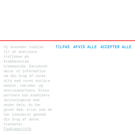
Vi anvender cookies
TILPAS
AFVIS ALLE
ACCEPTER ALLE
til at analysere
trafikken på
Krabbesholms
hjemmeside. Derudover
deler vi information
om din brug af vores
site med vores sociale
medier, reklame- og
analysepartnere. Disse
partnere kan kombinere
oplysningerne med
anden data, du har
givet dem, eller som de
har indsamlet gennem
din brug af deres
tjenester.
Cookiepolitik