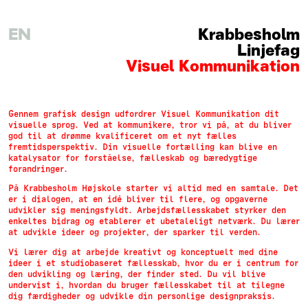
EN
Krabbesholm
Linjefag
Visuel Kommunikation
Gennem grafisk design udfordrer Visuel Kommunikation dit
visuelle sprog. Ved at kommunikere, tror vi på, at du bliver
god til at drømme kvalificeret om et nyt fælles
fremtidsperspektiv. Din visuelle fortælling kan blive en
katalysator for forståelse, fælleskab og bæredygtige
forandringer.
På Krabbesholm Højskole starter vi altid med en samtale. Det
er i dialogen, at en idé bliver til flere, og opgaverne
udvikler sig meningsfyldt. Arbejdsfællesskabet styrker den
enkeltes bidrag og etablerer et ubetaleligt netværk. Du lærer
at udvikle ideer og projekter, der sparker til verden.
Vi lærer dig at arbejde kreativt og konceptuelt med dine
ideer i et studiobaseret fællesskab, hvor du er i centrum for
den udvikling og læring, der finder sted. Du vil blive
undervist i, hvordan du bruger fællesskabet til at tilegne
dig færdigheder og udvikle din personlige designpraksis.