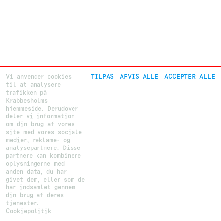
Vi anvender cookies
TILPAS
AFVIS ALLE
ACCEPTER ALLE
til at analysere
trafikken på
Krabbesholms
hjemmeside. Derudover
deler vi information
om din brug af vores
site med vores sociale
medier, reklame- og
analysepartnere. Disse
partnere kan kombinere
oplysningerne med
anden data, du har
givet dem, eller som de
har indsamlet gennem
din brug af deres
tjenester.
Cookiepolitik