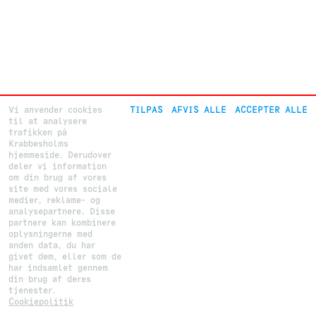
Vi anvender cookies
TILPAS
AFVIS ALLE
ACCEPTER ALLE
til at analysere
trafikken på
Krabbesholms
hjemmeside. Derudover
deler vi information
om din brug af vores
site med vores sociale
medier, reklame- og
analysepartnere. Disse
partnere kan kombinere
oplysningerne med
anden data, du har
givet dem, eller som de
har indsamlet gennem
din brug af deres
tjenester.
Cookiepolitik